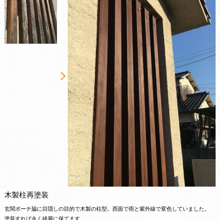
木製柱再塗装
玄関ポーチ脇に目隠しの目的で木製の柱型。西面で雨と紫外線で変色していました。
塗装すれば永く綺麗に保てます。