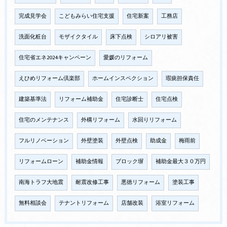
完成見学会
こどもみらい住宅支援
住宅新案
工務店
洗面化粧台
モザイクタイル
床下点検
シロアリ被害
住宅省エネ2024キャンペーン
愛媛のリフォーム
えひめリフォーム倶楽部
ホームインスペクション
瑕疵担保責任
建築基準法
リフォーム補助金
住宅診断士
住宅点検
住宅のメンテナンス
外構リフォーム
水回りリフォーム
フルリノベーション
外壁塗装
外壁点検
助成金
梅雨前
リフォームローン
補助金情報
ブロック塀
補助金最大３０万円
南海トラフ大地震
耐震改修工事
悪徳リフォーム
塗装工事
無料相談会
テナントリフォーム
店舗改装
浴室リフォーム