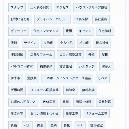
スタッフ
よくある質問
アクセス
ハウジングリペア越智
お問い合わせ
プライバシーポリシー
代表挨拶
会社案内
ギャラリー
住宅メンテナンス
費用
キッチン
住宅診断
依頼
デザイン
今治市
中古住宅
松山市
建具補修
即日対応
店舗リフォーム
コロナ感染対策
外壁
屋根
バルコニー防水
補修依頼
賃貸住宅
シルタッチ
塗替え
伊予市
愛媛県
日本ホームインスペクターズ協会
リペア
所用時間
リフォーム応援事業
補助金
無料相談
お家のお困りごと
改修工事
見積
雨漏り修理
翌日対応
注文住宅
タウン情報まつやま
新築工事
リフォーム工事
真鍮
ベル
内装
契約
募集
ＨＰ
現場確認