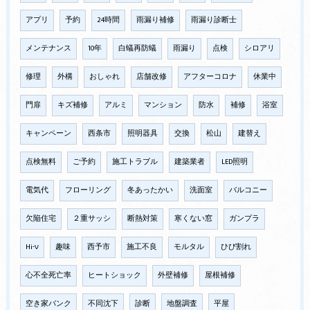
アプリ
予約
24時間
雨漏り補修
雨漏り診断士
メンテナンス
10年
白蟻再防蟻
雨漏り
点検
シロアリ
修理
外構
おしゃれ
店舗改修
アフターコロナ
休業中
門扉
キズ補修
アルミ
マンション
防水
補修
浴室
キャンペーン
西条市
照明器具
交換
松山
建替え
点検無料
ご予約
施工トラブル
建築業者
LED照明
電気代
フローリング
冬あったかい
洗面室
バルコニー
欠陥住宅
２重サッシ
断熱対策
寒くない窓
ガンプラ
Hi-ν
趣味
西予市
施工不良
モルタル
ひび割れ
心不全死亡率
ヒートショック
外壁補修
屋根補修
空き家バンク
不同沈下
診断
地盤調査
平屋