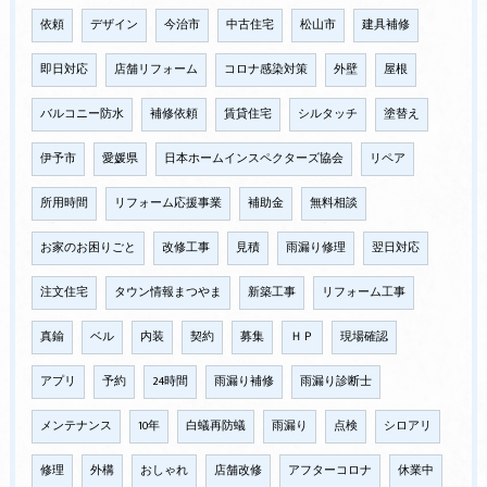
依頼
デザイン
今治市
中古住宅
松山市
建具補修
即日対応
店舗リフォーム
コロナ感染対策
外壁
屋根
バルコニー防水
補修依頼
賃貸住宅
シルタッチ
塗替え
伊予市
愛媛県
日本ホームインスペクターズ協会
リペア
所用時間
リフォーム応援事業
補助金
無料相談
お家のお困りごと
改修工事
見積
雨漏り修理
翌日対応
注文住宅
タウン情報まつやま
新築工事
リフォーム工事
真鍮
ベル
内装
契約
募集
ＨＰ
現場確認
アプリ
予約
24時間
雨漏り補修
雨漏り診断士
メンテナンス
10年
白蟻再防蟻
雨漏り
点検
シロアリ
修理
外構
おしゃれ
店舗改修
アフターコロナ
休業中