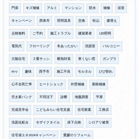
門扉
キズ補修
アルミ
マンション
防水
補修
浴室
キャンペーン
西条市
照明器具
交換
松山
建替え
点検無料
ご予約
施工トラブル
建築業者
LED照明
電気代
フローリング
冬あったかい
洗面室
バルコニー
欠陥住宅
２重サッシ
断熱対策
寒くない窓
ガンプラ
Hi-ν
趣味
西予市
施工不良
モルタル
ひび割れ
心不全死亡率
ヒートショック
外壁補修
屋根補修
空き家バンク
不同沈下
診断
地盤調査
平屋
完成見学会
こどもみらい住宅支援
住宅新案
工務店
洗面化粧台
モザイクタイル
床下点検
シロアリ被害
住宅省エネ2024キャンペーン
愛媛のリフォーム