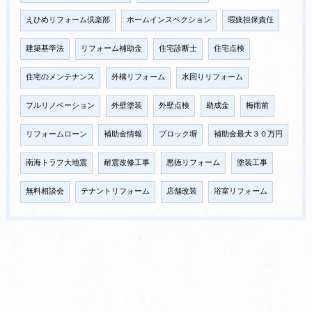
えひめリフォーム倶楽部
ホームインスペクション
瑕疵担保責任
建築基準法
リフォーム補助金
住宅診断士
住宅点検
住宅のメンテナンス
外構リフォーム
水回りリフォーム
フルリノベーション
外壁塗装
外壁点検
助成金
梅雨前
リフォームローン
補助金情報
ブロック塀
補助金最大３０万円
南海トラフ大地震
耐震改修工事
悪徳リフォーム
塗装工事
無料相談会
テナントリフォーム
店舗改装
浴室リフォーム